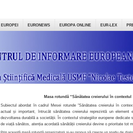
 EUROPEI
EURONEWS
EUROPA ONLINE
EUR-LEX
PR
Masa rotundă “Sănătatea creierului în contextul 
Subiectul abordat în cadrul Mesei rotunde “Sănătatea creierului în context
actual și important, întrucât sănătatea creierului reprezintă un element e
dezvoltarea durabilă a societății. În contextul strategiilor europene dedicate s
de viață sănătos, atenția acordată sănătății creierului devine o prioritate tot 
Prin această masă rotundă organizatorii şi-au propus să creeze un spațiu de dialog