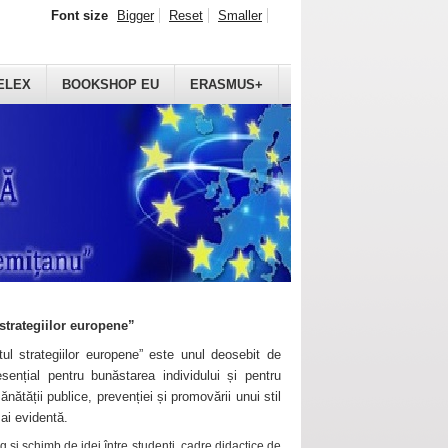
Font size
Bigger
Reset
Smaller
ELEX
BOOKSHOP EU
ERASMUS+
strategiilor europene”
ul strategiilor europene” este unul deosebit de
sențial pentru bunăstarea individului și pentru
ănătății publice, prevenției și promovării unui stil
mai evidentă.
 și schimb de idei între studenți, cadre didactice de