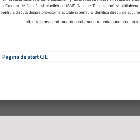
la Catedra de filosofie și bioetică a USMF “Nicolae Testemițanu” și bibliotecari,
pentru a discuta despre provocările actuale și pentru a identifica direcții de acțiune
https://library.usmf.md/ro/noutati/masa-rotunda-sanatatea-creier
Pagina de start CIE