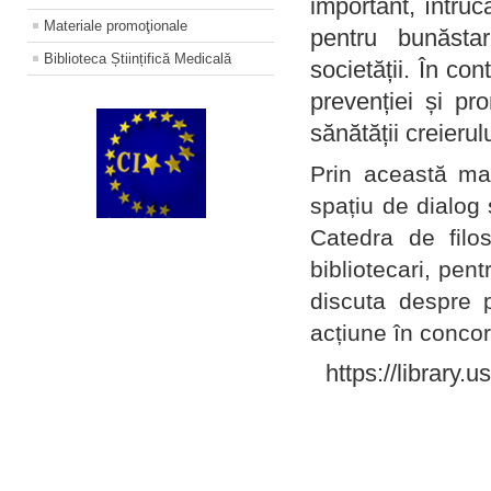
important, întruc
Materiale promoţionale
pentru bunăstar
Biblioteca Științifică Medicală
societății. În con
prevenției și pr
sănătății creierul
Prin această ma
spațiu de dialog 
Catedra de filo
bibliotecari, pent
discuta despre p
acțiune în concord
https://library.