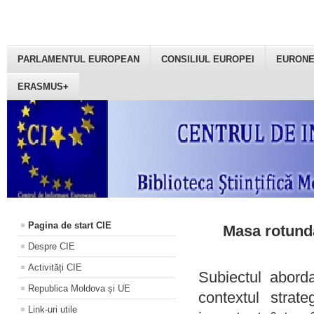
PARLAMENTUL EUROPEAN
CONSILIUL EUROPEI
EURON
ERASMUS+
Pagina de start CIE
Masa rotundă
Despre CIE
Activități CIE
Subiectul aborda
Republica Moldova și UE
contextul strat
Link-uri utile