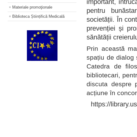
important, întruc
Materiale promoţionale
pentru bunăstar
Biblioteca Științifică Medicală
societății. În con
prevenției și pr
sănătății creierul
Prin această ma
spațiu de dialog 
Catedra de filo
bibliotecari, pent
discuta despre p
acțiune în concord
https://library.