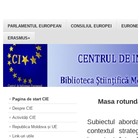
PARLAMENTUL EUROPEAN
CONSILIUL EUROPEI
EURON
ERASMUS+
Pagina de start CIE
Masa rotundă
Despre CIE
Activități CIE
Subiectul aborda
Republica Moldova și UE
contextul strat
Link-uri utile