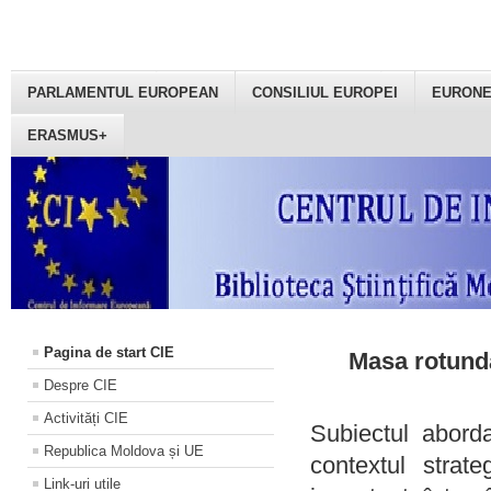
PARLAMENTUL EUROPEAN
CONSILIUL EUROPEI
EURON
ERASMUS+
Pagina de start CIE
Masa rotundă
Despre CIE
Activități CIE
Subiectul aborda
Republica Moldova și UE
contextul strat
Link-uri utile