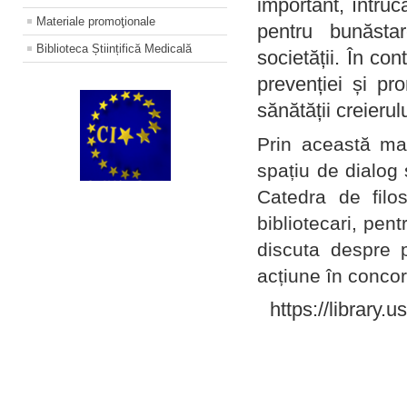
important, întruc
Materiale promoţionale
pentru bunăstar
Biblioteca Științifică Medicală
societății. În con
prevenției și pr
sănătății creierul
Prin această ma
spațiu de dialog 
Catedra de filo
bibliotecari, pent
discuta despre p
acțiune în concord
https://library.