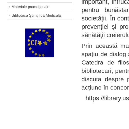
important, întruc
Materiale promoţionale
pentru bunăstar
Biblioteca Științifică Medicală
societății. În con
prevenției și pr
sănătății creierul
Prin această ma
spațiu de dialog 
Catedra de filo
bibliotecari, pent
discuta despre p
acțiune în concord
https://library.