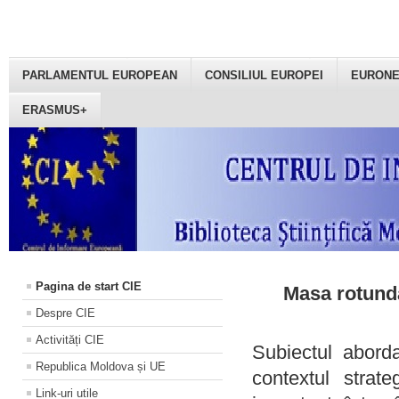
PARLAMENTUL EUROPEAN
CONSILIUL EUROPEI
EURON
ERASMUS+
Pagina de start CIE
Masa rotundă
Despre CIE
Activități CIE
Subiectul aborda
Republica Moldova și UE
contextul strat
Link-uri utile