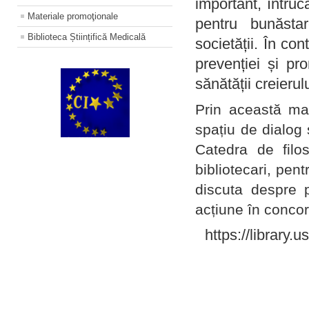
important, întruc
Materiale promoţionale
pentru bunăstar
Biblioteca Științifică Medicală
societății. În con
prevenției și pr
sănătății creierul
Prin această ma
spațiu de dialog 
Catedra de filo
bibliotecari, pent
discuta despre p
acțiune în concord
https://library.