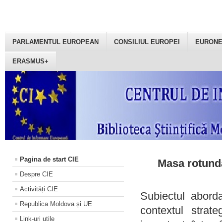
PARLAMENTUL EUROPEAN
CONSILIUL EUROPEI
EURON
ERASMUS+
Pagina de start CIE
Masa rotundă
Despre CIE
Activități CIE
Subiectul aborda
Republica Moldova și UE
contextul strat
Link-uri utile