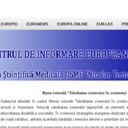
 EUROPEI
EURONEWS
EUROPA ONLINE
EUR-LEX
PR
Masa rotundă “Sănătatea creierului în contextul 
Subiectul abordat în cadrul Mesei rotunde “Sănătatea creierului în context
actual și important, întrucât sănătatea creierului reprezintă un element e
dezvoltarea durabilă a societății. În contextul strategiilor europene dedicate s
de viață sănătos, atenția acordată sănătății creierului devine o prioritate tot 
Prin această masă rotundă organizatorii şi-au propus să creeze un spațiu de dialog