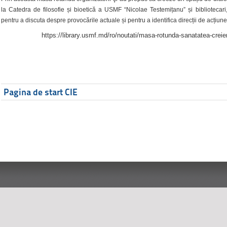
la Catedra de filosofie și bioetică a USMF “Nicolae Testemițanu” și bibliotecari,
pentru a discuta despre provocările actuale și pentru a identifica direcții de acțiune
https://library.usmf.md/ro/noutati/masa-rotunda-sanatatea-creier
Pagina de start CIE