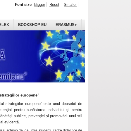
Font size
Bigger
Reset
Smaller
ELEX
BOOKSHOP EU
ERASMUS+
strategiilor europene”
ul strategiilor europene” este unul deosebit de
sențial pentru bunăstarea individului și pentru
ănătății publice, prevenției și promovării unui stil
mai evidentă.
 și schimb de idei între studenți, cadre didactice de