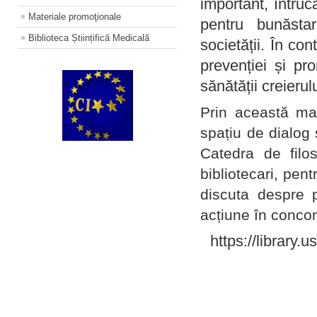
important, întruc
Materiale promoţionale
pentru bunăstar
Biblioteca Științifică Medicală
societății. În con
prevenției și pr
sănătății creierul
Prin această ma
spațiu de dialog 
Catedra de filo
bibliotecari, pent
discuta despre p
acțiune în concord
https://library.