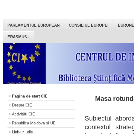
PARLAMENTUL EUROPEAN
CONSILIUL EUROPEI
EURON
ERASMUS+
Pagina de start CIE
Masa rotundă
Despre CIE
Activități CIE
Subiectul aborda
Republica Moldova și UE
contextul strat
Link-uri utile