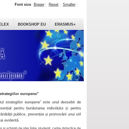
Font size
Bigger
Reset
Smaller
ELEX
BOOKSHOP EU
ERASMUS+
strategiilor europene”
ul strategiilor europene” este unul deosebit de
sențial pentru bunăstarea individului și pentru
ănătății publice, prevenției și promovării unui stil
mai evidentă.
 și schimb de idei între studenți, cadre didactice de