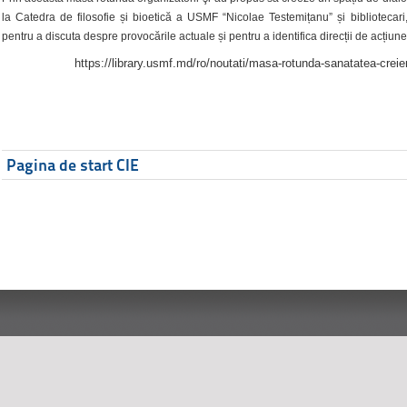
la Catedra de filosofie și bioetică a USMF “Nicolae Testemițanu” și bibliotecari,
pentru a discuta despre provocările actuale și pentru a identifica direcții de acțiune
https://library.usmf.md/ro/noutati/masa-rotunda-sanatatea-creier
Pagina de start CIE