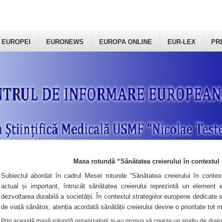
 EUROPEI
EURONEWS
EUROPA ONLINE
EUR-LEX
PR
Masa rotundă “Sănătatea creierului în contextul 
Subiectul abordat în cadrul Mesei rotunde “Sănătatea creierului în context
actual și important, întrucât sănătatea creierului reprezintă un element e
dezvoltarea durabilă a societății. În contextul strategiilor europene dedicate s
de viață sănătos, atenția acordată sănătății creierului devine o prioritate tot 
Prin această masă rotundă organizatorii şi-au propus să creeze un spațiu de dialog