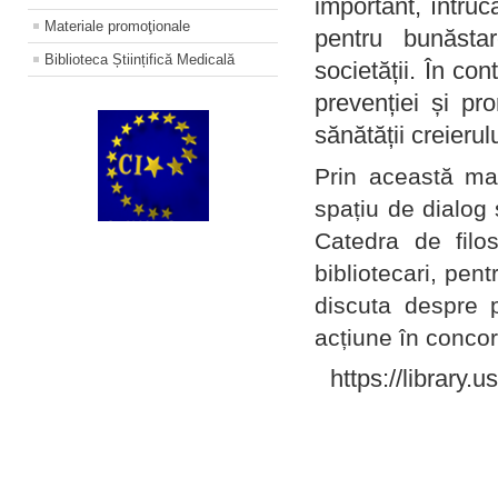
important, întruc
Materiale promoţionale
pentru bunăstar
Biblioteca Științifică Medicală
societății. În con
prevenției și pr
sănătății creierul
Prin această ma
spațiu de dialog 
Catedra de filo
bibliotecari, pent
discuta despre p
acțiune în concord
https://library.