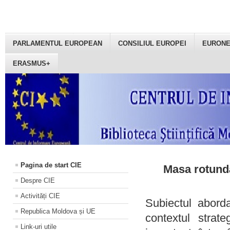
PARLAMENTUL EUROPEAN
CONSILIUL EUROPEI
EURON
ERASMUS+
Pagina de start CIE
Masa rotundă
Despre CIE
Activități CIE
Subiectul aborda
Republica Moldova și UE
contextul strat
Link-uri utile