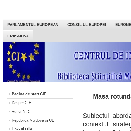
PARLAMENTUL EUROPEAN
CONSILIUL EUROPEI
EURON
ERASMUS+
Pagina de start CIE
Masa rotundă
Despre CIE
Activități CIE
Subiectul aborda
Republica Moldova și UE
contextul strat
Link-uri utile