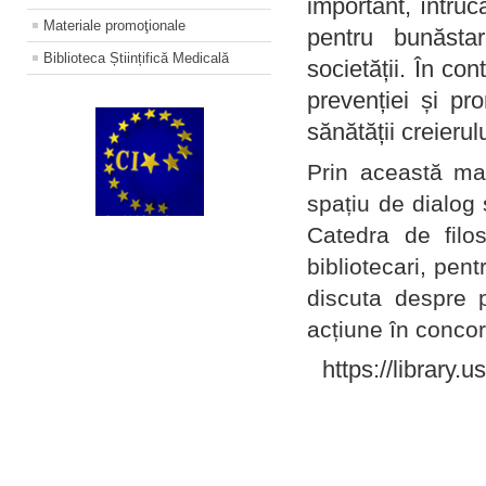
important, întruc
Materiale promoţionale
pentru bunăstar
Biblioteca Științifică Medicală
societății. În con
prevenției și pr
sănătății creierul
Prin această ma
spațiu de dialog 
Catedra de filo
bibliotecari, pent
discuta despre p
acțiune în concord
https://library.