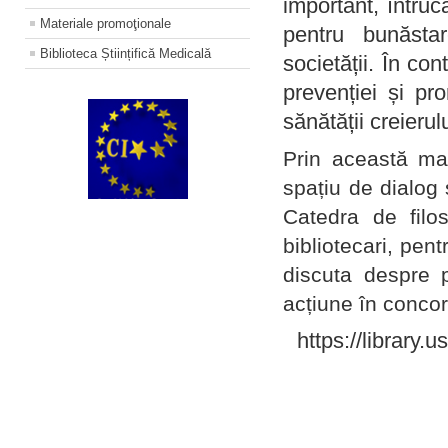
important, întruc
Materiale promoţionale
pentru bunăstar
Biblioteca Științifică Medicală
societății. În con
prevenției și pr
sănătății creierul
Prin această ma
spațiu de dialog 
Catedra de filo
bibliotecari, pent
discuta despre p
acțiune în concord
https://library.