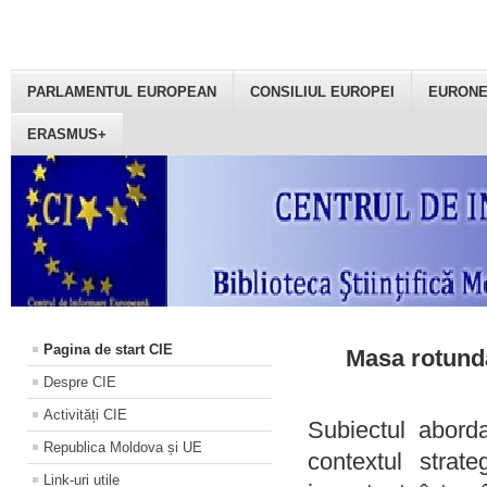
PARLAMENTUL EUROPEAN
CONSILIUL EUROPEI
EURON
ERASMUS+
Pagina de start CIE
Masa rotundă
Despre CIE
Activități CIE
Subiectul aborda
Republica Moldova și UE
contextul strat
Link-uri utile