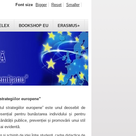
Font size
Bigger
Reset
Smaller
ELEX
BOOKSHOP EU
ERASMUS+
strategiilor europene”
ul strategiilor europene” este unul deosebit de
sențial pentru bunăstarea individului și pentru
ănătății publice, prevenției și promovării unui stil
mai evidentă.
 și schimb de idei între studenți, cadre didactice de