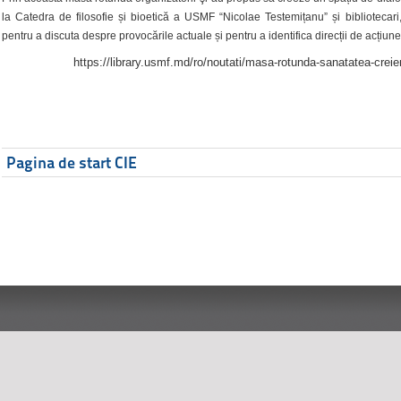
la Catedra de filosofie și bioetică a USMF “Nicolae Testemițanu” și bibliotecari,
pentru a discuta despre provocările actuale și pentru a identifica direcții de acțiune
https://library.usmf.md/ro/noutati/masa-rotunda-sanatatea-creier
Pagina de start CIE