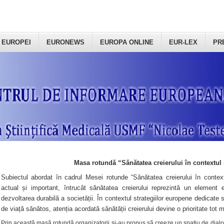
 EUROPEI
EURONEWS
EUROPA ONLINE
EUR-LEX
PR
Masa rotundă “Sănătatea creierului în contextul 
Subiectul abordat în cadrul Mesei rotunde “Sănătatea creierului în context
actual și important, întrucât sănătatea creierului reprezintă un element e
dezvoltarea durabilă a societății. În contextul strategiilor europene dedicate s
de viață sănătos, atenția acordată sănătății creierului devine o prioritate tot 
Prin această masă rotundă organizatorii şi-au propus să creeze un spațiu de dialog