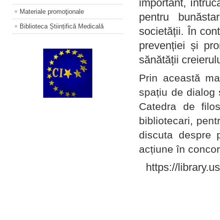
important, întruc
Materiale promoţionale
pentru bunăstar
Biblioteca Științifică Medicală
societății. În con
prevenției și pr
sănătății creierul
Prin această ma
spațiu de dialog 
Catedra de filo
bibliotecari, pent
discuta despre p
acțiune în concord
https://library.