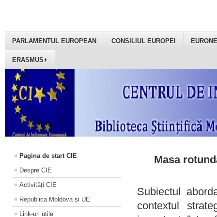
PARLAMENTUL EUROPEAN
CONSILIUL EUROPEI
EURON
ERASMUS+
Pagina de start CIE
Masa rotundă
Despre CIE
Activități CIE
Subiectul aborda
Republica Moldova și UE
contextul strat
Link-uri utile