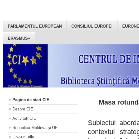
PARLAMENTUL EUROPEAN
CONSILIUL EUROPEI
EURON
ERASMUS+
Pagina de start CIE
Masa rotundă
Despre CIE
Activități CIE
Subiectul aborda
Republica Moldova și UE
contextul strat
Link-uri utile