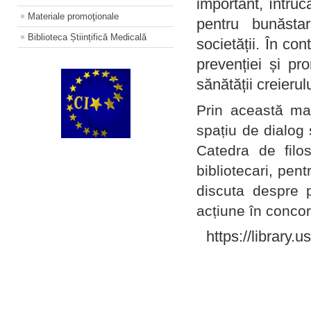
important, întruc
Materiale promoţionale
pentru bunăstar
Biblioteca Științifică Medicală
societății. În con
prevenției și pr
sănătății creierul
Prin această ma
spațiu de dialog 
Catedra de filo
bibliotecari, pent
discuta despre p
acțiune în concord
https://library.