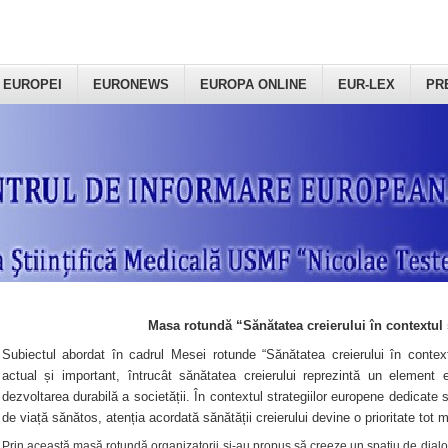
 EUROPEI
EURONEWS
EUROPA ONLINE
EUR-LEX
PR
Masa rotundă “Sănătatea creierului în contextul 
Subiectul abordat în cadrul Mesei rotunde “Sănătatea creierului în context
actual și important, întrucât sănătatea creierului reprezintă un element e
dezvoltarea durabilă a societății. În contextul strategiilor europene dedicate s
de viață sănătos, atenția acordată sănătății creierului devine o prioritate tot 
Prin această masă rotundă organizatorii şi-au propus să creeze un spațiu de dialog