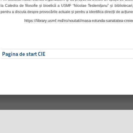
la Catedra de filosofie și bioetică a USMF “Nicolae Testemițanu” și bibliotecari,
pentru a discuta despre provocările actuale și pentru a identifica direcții de acțiune
https://library.usmf.md/ro/noutati/masa-rotunda-sanatatea-creier
Pagina de start CIE