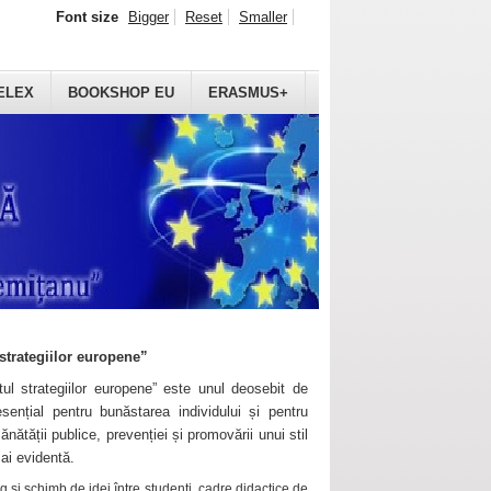
Font size
Bigger
Reset
Smaller
ELEX
BOOKSHOP EU
ERASMUS+
strategiilor europene”
ul strategiilor europene” este unul deosebit de
sențial pentru bunăstarea individului și pentru
ănătății publice, prevenției și promovării unui stil
mai evidentă.
 și schimb de idei între studenți, cadre didactice de