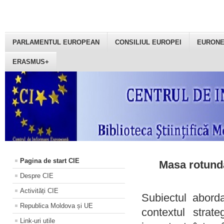
PARLAMENTUL EUROPEAN
CONSILIUL EUROPEI
EURON
ERASMUS+
Pagina de start CIE
Masa rotundă
Despre CIE
Activități CIE
Subiectul aborda
Republica Moldova și UE
contextul strat
Link-uri utile