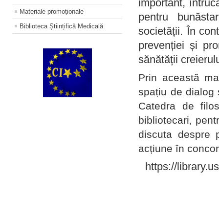
important, întruc
Materiale promoţionale
pentru bunăstar
Biblioteca Științifică Medicală
societății. În con
prevenției și pr
sănătății creierul
Prin această ma
spațiu de dialog 
Catedra de filo
bibliotecari, pent
discuta despre p
acțiune în concord
https://library.