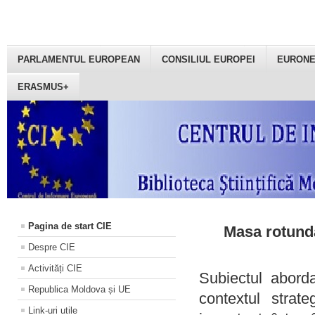
PARLAMENTUL EUROPEAN
CONSILIUL EUROPEI
EURON
ERASMUS+
Pagina de start CIE
Masa rotundă
Despre CIE
Activități CIE
Subiectul aborda
Republica Moldova și UE
contextul strat
Link-uri utile