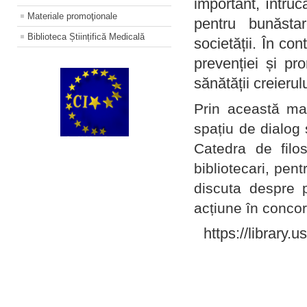
important, întruc
Materiale promoţionale
pentru bunăstar
Biblioteca Științifică Medicală
societății. În con
prevenției și pr
sănătății creierul
Prin această ma
spațiu de dialog 
Catedra de filo
bibliotecari, pent
discuta despre p
acțiune în concord
https://library.