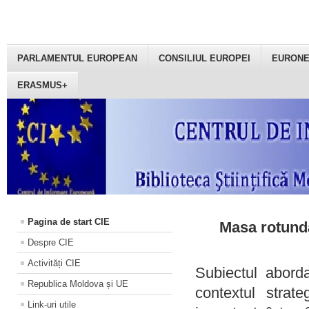
PARLAMENTUL EUROPEAN
CONSILIUL EUROPEI
EURON
ERASMUS+
Pagina de start CIE
Masa rotundă
Despre CIE
Activități CIE
Subiectul aborda
Republica Moldova și UE
contextul strat
Link-uri utile