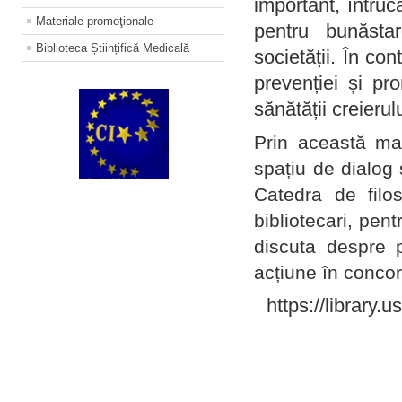
important, întruc
Materiale promoţionale
pentru bunăstar
Biblioteca Științifică Medicală
societății. În con
prevenției și pr
sănătății creierul
Prin această ma
spațiu de dialog 
Catedra de filo
bibliotecari, pent
discuta despre p
acțiune în concord
https://library.