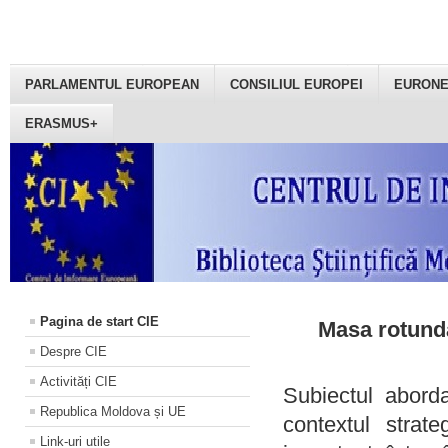
PARLAMENTUL EUROPEAN
CONSILIUL EUROPEI
EURON
ERASMUS+
Pagina de start CIE
Masa rotundă
Despre CIE
Activități CIE
Subiectul aborda
Republica Moldova și UE
contextul strat
Link-uri utile