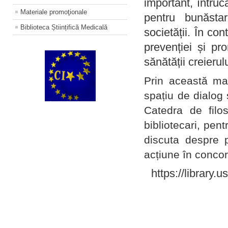
important, întruc
Materiale promoţionale
pentru bunăstar
Biblioteca Științifică Medicală
societății. În con
prevenției și pr
sănătății creierul
Prin această ma
spațiu de dialog 
Catedra de filo
bibliotecari, pent
discuta despre p
acțiune în concord
https://library.