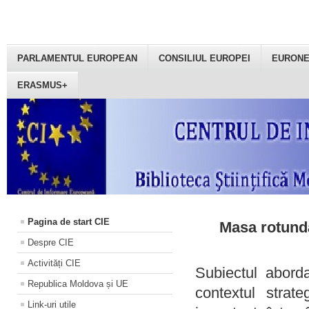
PARLAMENTUL EUROPEAN
CONSILIUL EUROPEI
EURON
ERASMUS+
Pagina de start CIE
Masa rotundă
Despre CIE
Activități CIE
Subiectul aborda
Republica Moldova și UE
contextul strat
Link-uri utile