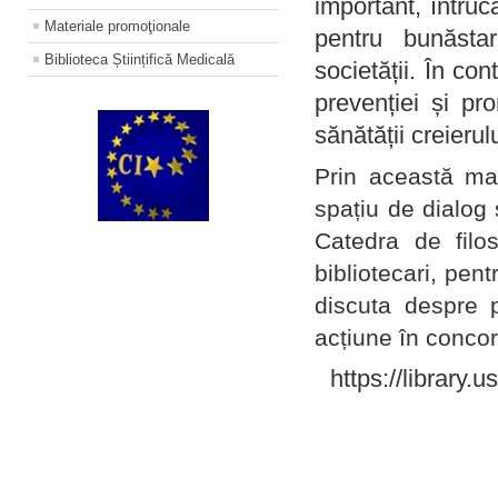
important, întruc
Materiale promoţionale
pentru bunăstar
Biblioteca Științifică Medicală
societății. În con
prevenției și pr
sănătății creierul
Prin această ma
spațiu de dialog 
Catedra de filo
bibliotecari, pent
discuta despre p
acțiune în concord
https://library.