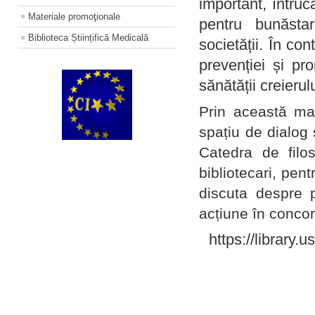
important, întruc
Materiale promoţionale
pentru bunăstar
Biblioteca Științifică Medicală
societății. În con
prevenției și pr
sănătății creierul
Prin această ma
spațiu de dialog 
Catedra de filo
bibliotecari, pent
discuta despre p
acțiune în concord
https://library.