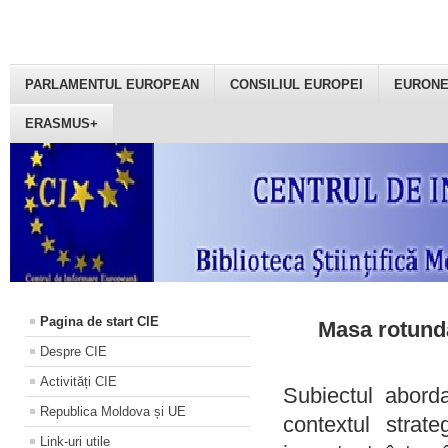
PARLAMENTUL EUROPEAN
CONSILIUL EUROPEI
EURON
ERASMUS+
Pagina de start CIE
Masa rotundă
Despre CIE
Activități CIE
Subiectul aborda
Republica Moldova și UE
contextul strat
Link-uri utile