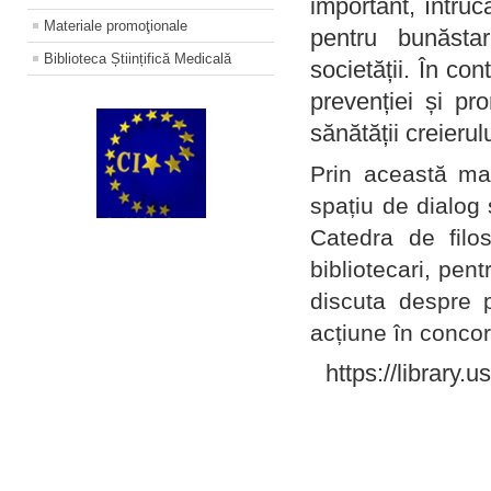
important, întruc
Materiale promoţionale
pentru bunăstar
Biblioteca Științifică Medicală
societății. În con
prevenției și pr
sănătății creierul
Prin această ma
spațiu de dialog 
Catedra de filo
bibliotecari, pent
discuta despre p
acțiune în concord
https://library.