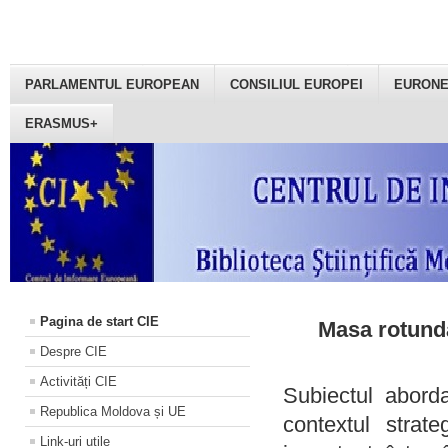
PARLAMENTUL EUROPEAN
CONSILIUL EUROPEI
EURON
ERASMUS+
Pagina de start CIE
Masa rotundă
Despre CIE
Activități CIE
Subiectul aborda
Republica Moldova și UE
contextul strat
Link-uri utile