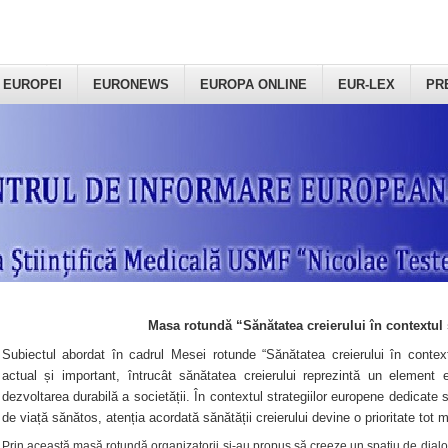
 EUROPEI
EURONEWS
EUROPA ONLINE
EUR-LEX
PR
Masa rotundă “Sănătatea creierului în contextul 
Subiectul abordat în cadrul Mesei rotunde “Sănătatea creierului în context
actual și important, întrucât sănătatea creierului reprezintă un element e
dezvoltarea durabilă a societății. În contextul strategiilor europene dedicate s
de viață sănătos, atenția acordată sănătății creierului devine o prioritate tot 
Prin această masă rotundă organizatorii şi-au propus să creeze un spațiu de dialog