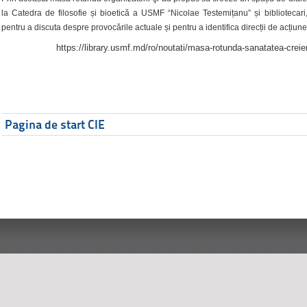
la Catedra de filosofie și bioetică a USMF “Nicolae Testemițanu” și bibliotecari,
pentru a discuta despre provocările actuale și pentru a identifica direcții de acțiune
https://library.usmf.md/ro/noutati/masa-rotunda-sanatatea-creier
Pagina de start CIE