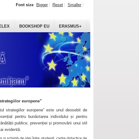
Font size
Bigger
Reset
Smaller
ELEX
BOOKSHOP EU
ERASMUS+
strategiilor europene”
ul strategiilor europene” este unul deosebit de
sențial pentru bunăstarea individului și pentru
ănătății publice, prevenției și promovării unui stil
mai evidentă.
 și schimb de idei între studenți, cadre didactice de