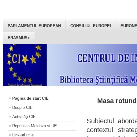
PARLAMENTUL EUROPEAN
CONSILIUL EUROPEI
EURON
ERASMUS+
Pagina de start CIE
Masa rotundă
Despre CIE
Activități CIE
Subiectul aborda
Republica Moldova și UE
contextul strat
Link-uri utile