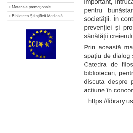
important, întruc
Materiale promoţionale
pentru bunăstar
Biblioteca Științifică Medicală
societății. În con
prevenției și pr
sănătății creierul
Prin această ma
spațiu de dialog 
Catedra de filo
bibliotecari, pent
discuta despre p
acțiune în concord
https://library.