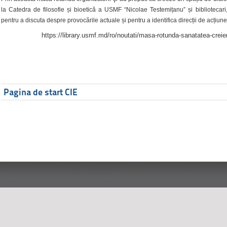
la Catedra de filosofie și bioetică a USMF “Nicolae Testemițanu” și bibliotecari,
pentru a discuta despre provocările actuale și pentru a identifica direcții de acțiune
https://library.usmf.md/ro/noutati/masa-rotunda-sanatatea-creier
Pagina de start CIE