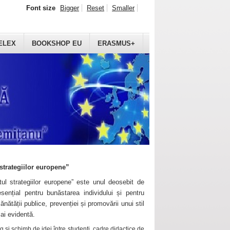
Font size
Bigger
Reset
Smaller
ELEX
BOOKSHOP EU
ERASMUS+
strategiilor europene”
ul strategiilor europene” este unul deosebit de
sențial pentru bunăstarea individului și pentru
ănătății publice, prevenției și promovării unui stil
mai evidentă.
 și schimb de idei între studenți, cadre didactice de