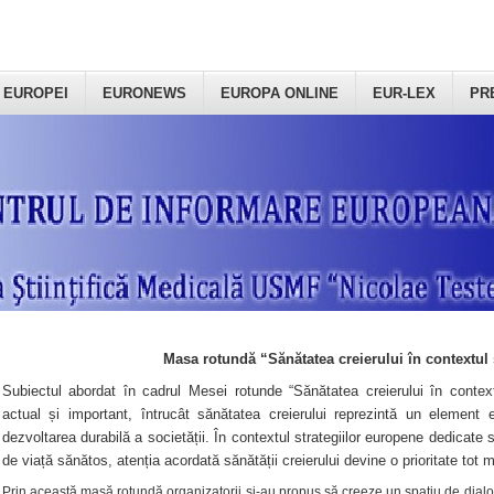
 EUROPEI
EURONEWS
EUROPA ONLINE
EUR-LEX
PR
Masa rotundă “Sănătatea creierului în contextul 
Subiectul abordat în cadrul Mesei rotunde “Sănătatea creierului în context
actual și important, întrucât sănătatea creierului reprezintă un element e
dezvoltarea durabilă a societății. În contextul strategiilor europene dedicate s
de viață sănătos, atenția acordată sănătății creierului devine o prioritate tot 
Prin această masă rotundă organizatorii şi-au propus să creeze un spațiu de dialog