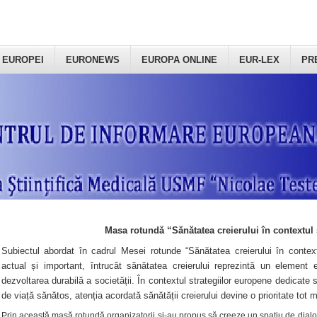
 EUROPEI
EURONEWS
EUROPA ONLINE
EUR-LEX
PR
Masa rotundă “Sănătatea creierului în contextul 
Subiectul abordat în cadrul Mesei rotunde “Sănătatea creierului în context
actual și important, întrucât sănătatea creierului reprezintă un element e
dezvoltarea durabilă a societății. În contextul strategiilor europene dedicate s
de viață sănătos, atenția acordată sănătății creierului devine o prioritate tot 
Prin această masă rotundă organizatorii şi-au propus să creeze un spațiu de dialog