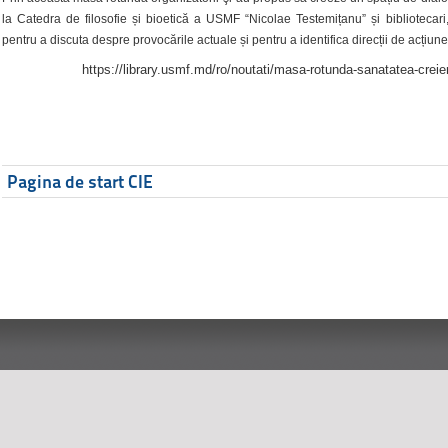
la Catedra de filosofie și bioetică a USMF “Nicolae Testemițanu” și bibliotecari,
pentru a discuta despre provocările actuale și pentru a identifica direcții de acțiune
https://library.usmf.md/ro/noutati/masa-rotunda-sanatatea-creier
Pagina de start CIE