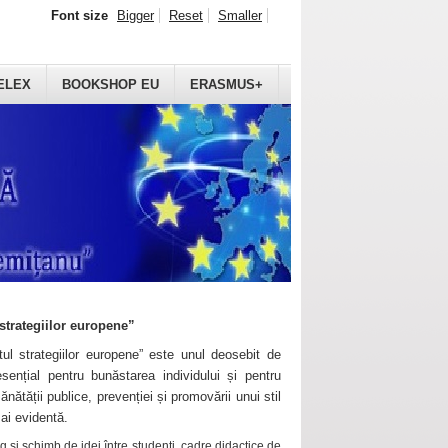
Font size
Bigger
Reset
Smaller
ELEX
BOOKSHOP EU
ERASMUS+
strategiilor europene”
ul strategiilor europene” este unul deosebit de
sențial pentru bunăstarea individului și pentru
ănătății publice, prevenției și promovării unui stil
mai evidentă.
 și schimb de idei între studenți, cadre didactice de