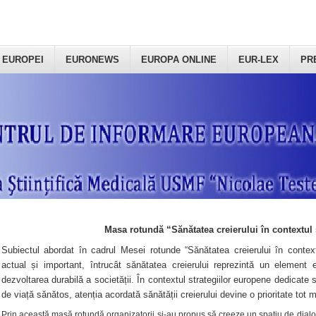
 EUROPEI
EURONEWS
EUROPA ONLINE
EUR-LEX
PR
Masa rotundă “Sănătatea creierului în contextul 
Subiectul abordat în cadrul Mesei rotunde “Sănătatea creierului în context
actual și important, întrucât sănătatea creierului reprezintă un element e
dezvoltarea durabilă a societății. În contextul strategiilor europene dedicate s
de viață sănătos, atenția acordată sănătății creierului devine o prioritate tot 
Prin această masă rotundă organizatorii şi-au propus să creeze un spațiu de dialog