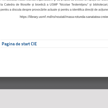
la Catedra de filosofie și bioetică a USMF “Nicolae Testemițanu” și bibliotecari,
pentru a discuta despre provocările actuale și pentru a identifica direcții de acțiune
https://library.usmf.md/ro/noutati/masa-rotunda-sanatatea-creier
Pagina de start CIE