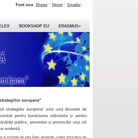
Font size
Bigger
Reset
Smaller
ELEX
BOOKSHOP EU
ERASMUS+
strategiilor europene”
ul strategiilor europene” este unul deosebit de
sențial pentru bunăstarea individului și pentru
ănătății publice, prevenției și promovării unui stil
mai evidentă.
 și schimb de idei între studenți, cadre didactice de