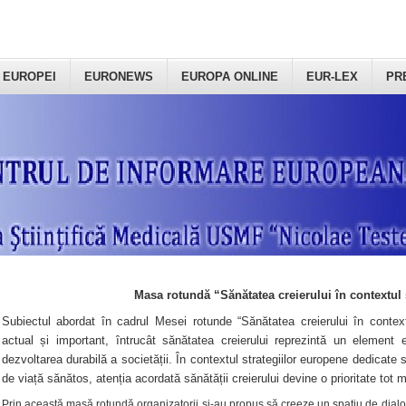
 EUROPEI
EURONEWS
EUROPA ONLINE
EUR-LEX
PR
Masa rotundă “Sănătatea creierului în contextul 
Subiectul abordat în cadrul Mesei rotunde “Sănătatea creierului în context
actual și important, întrucât sănătatea creierului reprezintă un element e
dezvoltarea durabilă a societății. În contextul strategiilor europene dedicate s
de viață sănătos, atenția acordată sănătății creierului devine o prioritate tot 
Prin această masă rotundă organizatorii şi-au propus să creeze un spațiu de dialog