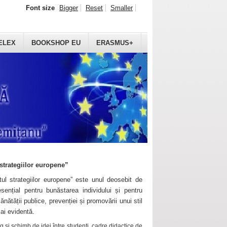
Font size
Bigger
Reset
Smaller
ELEX
BOOKSHOP EU
ERASMUS+
strategiilor europene”
ul strategiilor europene” este unul deosebit de
sențial pentru bunăstarea individului și pentru
ănătății publice, prevenției și promovării unui stil
mai evidentă.
 și schimb de idei între studenți, cadre didactice de