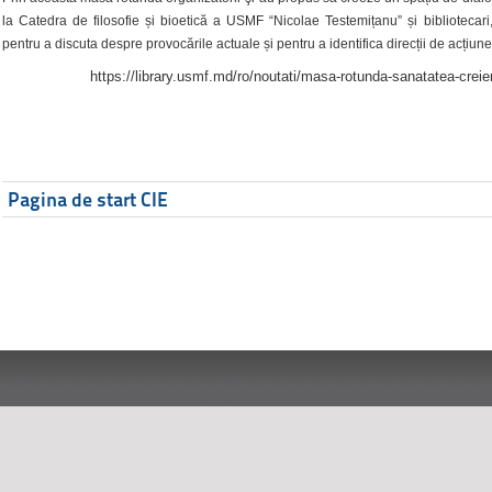
la Catedra de filosofie și bioetică a USMF “Nicolae Testemițanu” și bibliotecari,
pentru a discuta despre provocările actuale și pentru a identifica direcții de acțiune
https://library.usmf.md/ro/noutati/masa-rotunda-sanatatea-creier
Pagina de start CIE