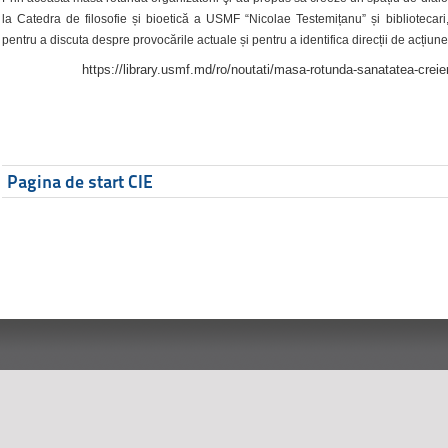
la Catedra de filosofie și bioetică a USMF “Nicolae Testemițanu” și bibliotecari,
pentru a discuta despre provocările actuale și pentru a identifica direcții de acțiune
https://library.usmf.md/ro/noutati/masa-rotunda-sanatatea-creier
Pagina de start CIE