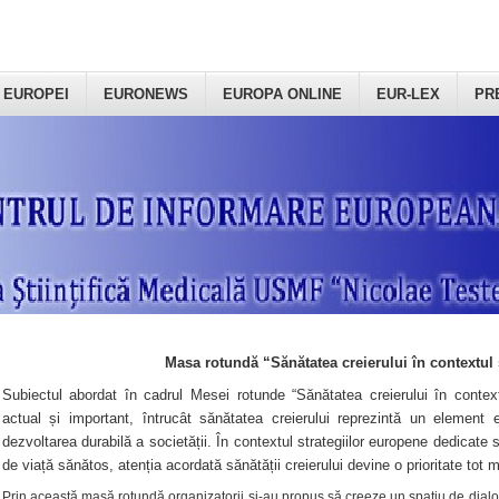
 EUROPEI
EURONEWS
EUROPA ONLINE
EUR-LEX
PR
Masa rotundă “Sănătatea creierului în contextul 
Subiectul abordat în cadrul Mesei rotunde “Sănătatea creierului în context
actual și important, întrucât sănătatea creierului reprezintă un element e
dezvoltarea durabilă a societății. În contextul strategiilor europene dedicate s
de viață sănătos, atenția acordată sănătății creierului devine o prioritate tot 
Prin această masă rotundă organizatorii şi-au propus să creeze un spațiu de dialog