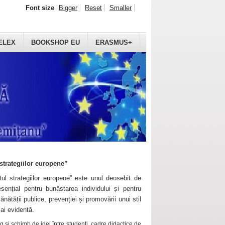
Font size
Bigger
Reset
Smaller
ELEX
BOOKSHOP EU
ERASMUS+
strategiilor europene”
ul strategiilor europene” este unul deosebit de
sențial pentru bunăstarea individului și pentru
ănătății publice, prevenției și promovării unui stil
mai evidentă.
 și schimb de idei între studenți, cadre didactice de