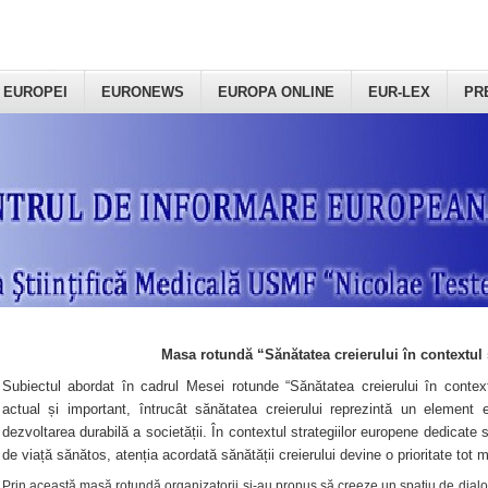
 EUROPEI
EURONEWS
EUROPA ONLINE
EUR-LEX
PR
Masa rotundă “Sănătatea creierului în contextul 
Subiectul abordat în cadrul Mesei rotunde “Sănătatea creierului în context
actual și important, întrucât sănătatea creierului reprezintă un element e
dezvoltarea durabilă a societății. În contextul strategiilor europene dedicate s
de viață sănătos, atenția acordată sănătății creierului devine o prioritate tot 
Prin această masă rotundă organizatorii şi-au propus să creeze un spațiu de dialog