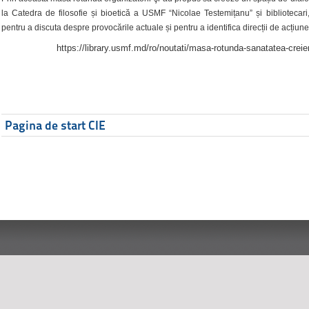
la Catedra de filosofie și bioetică a USMF “Nicolae Testemițanu” și bibliotecari,
pentru a discuta despre provocările actuale și pentru a identifica direcții de acțiune
https://library.usmf.md/ro/noutati/masa-rotunda-sanatatea-creier
Pagina de start CIE