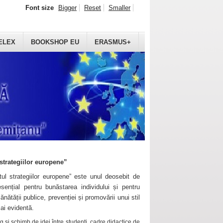
Font size
Bigger
Reset
Smaller
ELEX
BOOKSHOP EU
ERASMUS+
strategiilor europene”
ul strategiilor europene” este unul deosebit de
sențial pentru bunăstarea individului și pentru
ănătății publice, prevenției și promovării unui stil
mai evidentă.
 și schimb de idei între studenți, cadre didactice de