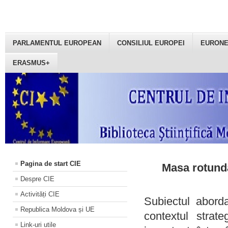
PARLAMENTUL EUROPEAN
CONSILIUL EUROPEI
EURON
ERASMUS+
Pagina de start CIE
Masa rotundă
Despre CIE
Activități CIE
Subiectul aborda
Republica Moldova și UE
contextul strat
Link-uri utile