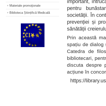
important, întruc
Materiale promoţionale
pentru bunăstar
Biblioteca Științifică Medicală
societății. În con
prevenției și pr
sănătății creierul
Prin această ma
spațiu de dialog 
Catedra de filo
bibliotecari, pent
discuta despre p
acțiune în concord
https://library.