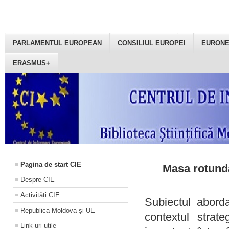
PARLAMENTUL EUROPEAN
CONSILIUL EUROPEI
EURON
ERASMUS+
Pagina de start CIE
Masa rotundă
Despre CIE
Activități CIE
Subiectul aborda
Republica Moldova și UE
contextul strat
Link-uri utile