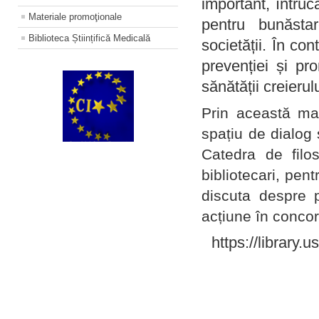
important, întruc
Materiale promoţionale
pentru bunăstar
Biblioteca Științifică Medicală
societății. În con
prevenției și pr
sănătății creierul
Prin această ma
spațiu de dialog 
Catedra de filo
bibliotecari, pent
discuta despre p
acțiune în concord
https://library.