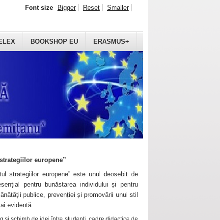
Font size
Bigger
Reset
Smaller
ELEX
BOOKSHOP EU
ERASMUS+
strategiilor europene”
ul strategiilor europene” este unul deosebit de
sențial pentru bunăstarea individului și pentru
ănătății publice, prevenției și promovării unui stil
mai evidentă.
 și schimb de idei între studenți, cadre didactice de