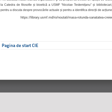
la Catedra de filosofie și bioetică a USMF “Nicolae Testemițanu” și bibliotecari,
pentru a discuta despre provocările actuale și pentru a identifica direcții de acțiune
https://library.usmf.md/ro/noutati/masa-rotunda-sanatatea-creier
Pagina de start CIE