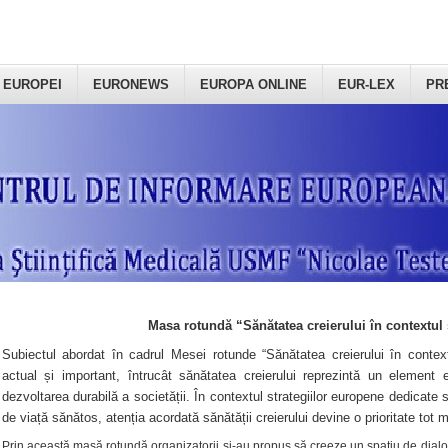
 EUROPEI
EURONEWS
EUROPA ONLINE
EUR-LEX
PR
Masa rotundă “Sănătatea creierului în contextul 
Subiectul abordat în cadrul Mesei rotunde “Sănătatea creierului în context
actual și important, întrucât sănătatea creierului reprezintă un element e
dezvoltarea durabilă a societății. În contextul strategiilor europene dedicate s
de viață sănătos, atenția acordată sănătății creierului devine o prioritate tot 
Prin această masă rotundă organizatorii şi-au propus să creeze un spațiu de dialog