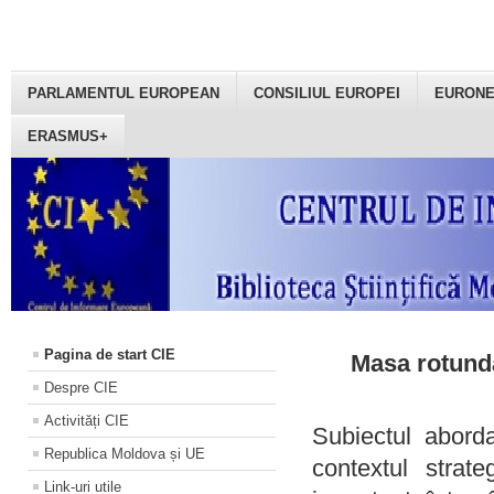
PARLAMENTUL EUROPEAN
CONSILIUL EUROPEI
EURON
ERASMUS+
Pagina de start CIE
Masa rotundă
Despre CIE
Activități CIE
Subiectul aborda
Republica Moldova și UE
contextul strat
Link-uri utile