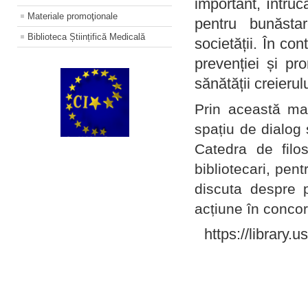
important, întruc
Materiale promoţionale
pentru bunăstar
Biblioteca Științifică Medicală
societății. În con
prevenției și pr
sănătății creierul
Prin această ma
spațiu de dialog 
Catedra de filo
bibliotecari, pent
discuta despre p
acțiune în concord
https://library.