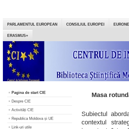
PARLAMENTUL EUROPEAN
CONSILIUL EUROPEI
EURON
ERASMUS+
Pagina de start CIE
Masa rotundă
Despre CIE
Activități CIE
Subiectul aborda
Republica Moldova și UE
contextul strat
Link-uri utile