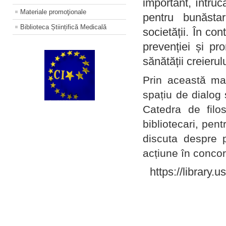
important, întruc
Materiale promoţionale
pentru bunăstar
Biblioteca Științifică Medicală
societății. În con
prevenției și pr
sănătății creierul
Prin această ma
spațiu de dialog 
Catedra de filo
bibliotecari, pent
discuta despre p
acțiune în concord
https://library.