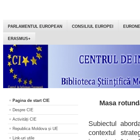
PARLAMENTUL EUROPEAN
CONSILIUL EUROPEI
EURON
ERASMUS+
Pagina de start CIE
Masa rotundă
Despre CIE
Activități CIE
Subiectul aborda
Republica Moldova și UE
contextul strat
Link-uri utile