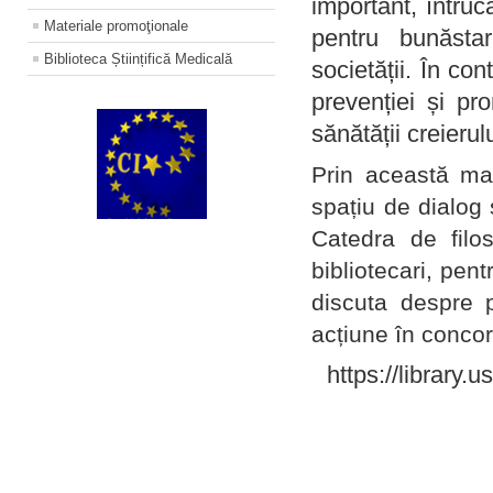
important, întruc
Materiale promoţionale
pentru bunăstar
Biblioteca Științifică Medicală
societății. În con
prevenției și pr
sănătății creierul
Prin această ma
spațiu de dialog 
Catedra de filo
bibliotecari, pent
discuta despre p
acțiune în concord
https://library.