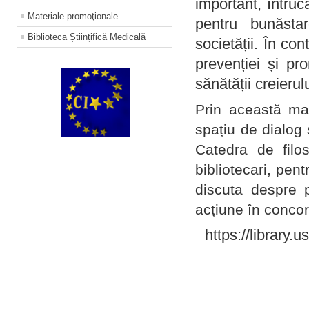
important, întruc
Materiale promoţionale
pentru bunăstar
Biblioteca Științifică Medicală
societății. În con
prevenției și pr
sănătății creierul
Prin această ma
spațiu de dialog 
Catedra de filo
bibliotecari, pent
discuta despre p
acțiune în concord
https://library.