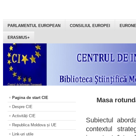
PARLAMENTUL EUROPEAN
CONSILIUL EUROPEI
EURON
ERASMUS+
Pagina de start CIE
Masa rotundă
Despre CIE
Activități CIE
Subiectul aborda
Republica Moldova și UE
contextul strat
Link-uri utile