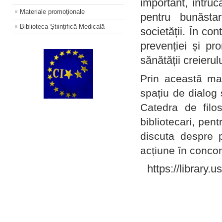
important, întruc
Materiale promoţionale
pentru bunăstar
Biblioteca Științifică Medicală
societății. În con
prevenției și pr
sănătății creierul
Prin această ma
spațiu de dialog 
Catedra de filo
bibliotecari, pent
discuta despre p
acțiune în concord
https://library.