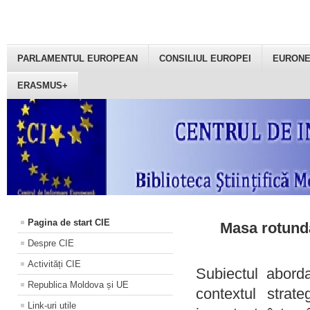
PARLAMENTUL EUROPEAN
CONSILIUL EUROPEI
EURON
ERASMUS+
Pagina de start CIE
Masa rotundă
Despre CIE
Activități CIE
Subiectul aborda
Republica Moldova și UE
contextul strat
Link-uri utile