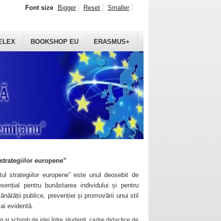
Font size
Bigger
Reset
Smaller
ELEX
BOOKSHOP EU
ERASMUS+
strategiilor europene”
ul strategiilor europene” este unul deosebit de
sențial pentru bunăstarea individului și pentru
ănătății publice, prevenției și promovării unui stil
mai evidentă.
 și schimb de idei între studenți, cadre didactice de