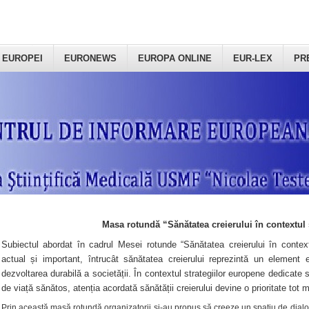
 EUROPEI
EURONEWS
EUROPA ONLINE
EUR-LEX
PR
Masa rotundă “Sănătatea creierului în contextul 
Subiectul abordat în cadrul Mesei rotunde “Sănătatea creierului în context
actual și important, întrucât sănătatea creierului reprezintă un element e
dezvoltarea durabilă a societății. În contextul strategiilor europene dedicate s
de viață sănătos, atenția acordată sănătății creierului devine o prioritate tot 
Prin această masă rotundă organizatorii şi-au propus să creeze un spațiu de dialog