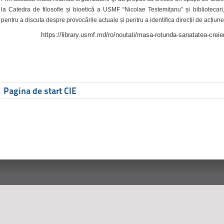
la Catedra de filosofie și bioetică a USMF “Nicolae Testemițanu” și bibliotecari,
pentru a discuta despre provocările actuale și pentru a identifica direcții de acțiune
https://library.usmf.md/ro/noutati/masa-rotunda-sanatatea-creier
Pagina de start CIE