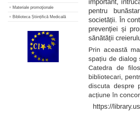
important, întruc
Materiale promoţionale
pentru bunăstar
Biblioteca Științifică Medicală
societății. În con
prevenției și pr
sănătății creierul
Prin această ma
spațiu de dialog 
Catedra de filo
bibliotecari, pent
discuta despre p
acțiune în concord
https://library.