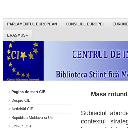
PARLAMENTUL EUROPEAN
CONSILIUL EUROPEI
EURON
ERASMUS+
Pagina de start CIE
Masa rotundă
Despre CIE
Activități CIE
Subiectul aborda
Republica Moldova și UE
contextul strat
Link-uri utile