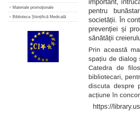
important, întruc
Materiale promoţionale
pentru bunăstar
Biblioteca Științifică Medicală
societății. În con
prevenției și pr
sănătății creierul
Prin această ma
spațiu de dialog 
Catedra de filo
bibliotecari, pent
discuta despre p
acțiune în concord
https://library.