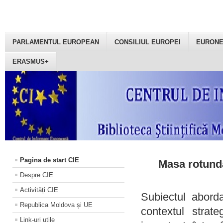
PARLAMENTUL EUROPEAN
CONSILIUL EUROPEI
EURON
ERASMUS+
Pagina de start CIE
Masa rotundă
Despre CIE
Activități CIE
Subiectul aborda
Republica Moldova și UE
contextul strat
Link-uri utile