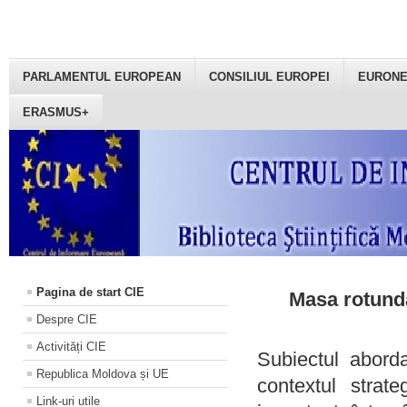
PARLAMENTUL EUROPEAN
CONSILIUL EUROPEI
EURON
ERASMUS+
Pagina de start CIE
Masa rotundă
Despre CIE
Activități CIE
Subiectul aborda
Republica Moldova și UE
contextul strat
Link-uri utile