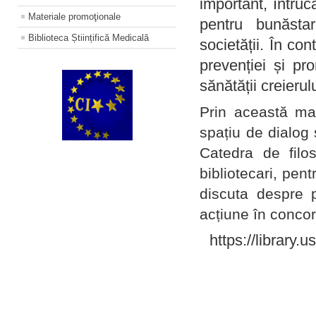
important, întruc
Materiale promoţionale
pentru bunăstar
Biblioteca Științifică Medicală
societății. În con
prevenției și pr
sănătății creierul
Prin această ma
spațiu de dialog 
Catedra de filo
bibliotecari, pent
discuta despre p
acțiune în concord
https://library.