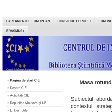
PARLAMENTUL EUROPEAN
CONSILIUL EUROPEI
EURON
ERASMUS+
Pagina de start CIE
Masa rotundă
Despre CIE
Activități CIE
Subiectul aborda
Republica Moldova și UE
contextul strat
Link-uri utile