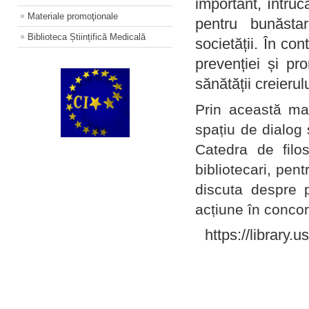
important, întruc
Materiale promoţionale
pentru bunăstar
Biblioteca Științifică Medicală
societății. În con
prevenției și pr
sănătății creierul
Prin această ma
spațiu de dialog 
Catedra de filo
bibliotecari, pent
discuta despre p
acțiune în concord
https://library.