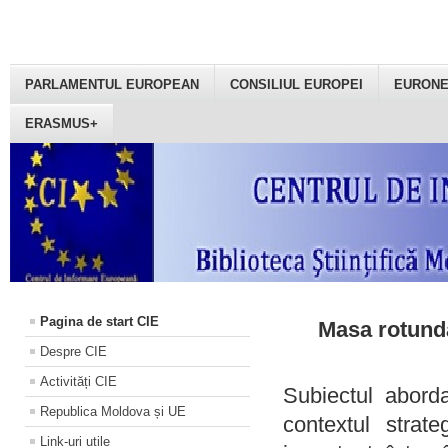
PARLAMENTUL EUROPEAN
CONSILIUL EUROPEI
EURON
ERASMUS+
Pagina de start CIE
Masa rotundă
Despre CIE
Activități CIE
Subiectul aborda
Republica Moldova și UE
contextul strat
Link-uri utile