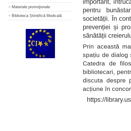
important, întruc
Materiale promoţionale
pentru bunăstar
Biblioteca Științifică Medicală
societății. În con
prevenției și pr
sănătății creierul
Prin această ma
spațiu de dialog 
Catedra de filo
bibliotecari, pent
discuta despre p
acțiune în concord
https://library.