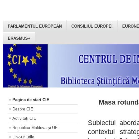
PARLAMENTUL EUROPEAN
CONSILIUL EUROPEI
EURON
ERASMUS+
Pagina de start CIE
Masa rotundă
Despre CIE
Activități CIE
Subiectul aborda
Republica Moldova și UE
contextul strat
Link-uri utile