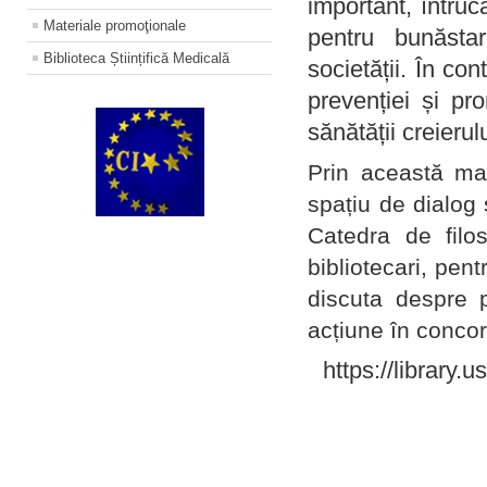
important, întruc
Materiale promoţionale
pentru bunăstar
Biblioteca Științifică Medicală
societății. În con
prevenției și pr
sănătății creierul
Prin această ma
spațiu de dialog 
Catedra de filo
bibliotecari, pent
discuta despre p
acțiune în concord
https://library.