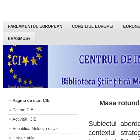
PARLAMENTUL EUROPEAN
CONSILIUL EUROPEI
EURON
ERASMUS+
Pagina de start CIE
Masa rotundă
Despre CIE
Activități CIE
Subiectul aborda
Republica Moldova și UE
contextul strat
Link-uri utile