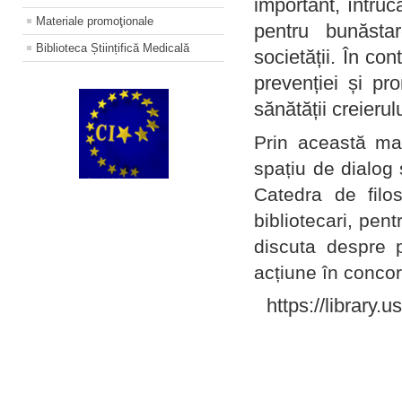
important, întruc
Materiale promoţionale
pentru bunăstar
Biblioteca Științifică Medicală
societății. În con
prevenției și pr
sănătății creierul
Prin această ma
spațiu de dialog 
Catedra de filo
bibliotecari, pent
discuta despre p
acțiune în concord
https://library.