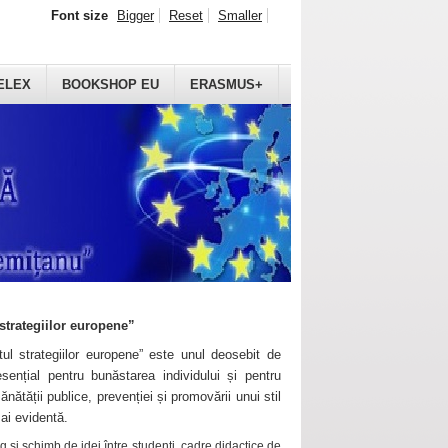
Font size
Bigger
Reset
Smaller
ELEX
BOOKSHOP EU
ERASMUS+
strategiilor europene”
ul strategiilor europene” este unul deosebit de
sențial pentru bunăstarea individului și pentru
ănătății publice, prevenției și promovării unui stil
mai evidentă.
 și schimb de idei între studenți, cadre didactice de