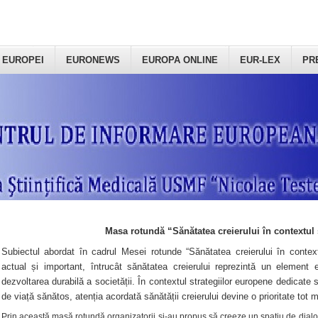
 EUROPEI
EURONEWS
EUROPA ONLINE
EUR-LEX
PR
Masa rotundă “Sănătatea creierului în contextul 
Subiectul abordat în cadrul Mesei rotunde “Sănătatea creierului în context
actual și important, întrucât sănătatea creierului reprezintă un element e
dezvoltarea durabilă a societății. În contextul strategiilor europene dedicate s
de viață sănătos, atenția acordată sănătății creierului devine o prioritate tot 
Prin această masă rotundă organizatorii şi-au propus să creeze un spațiu de dialog