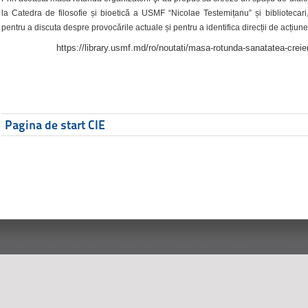
la Catedra de filosofie și bioetică a USMF “Nicolae Testemițanu” și bibliotecari,
pentru a discuta despre provocările actuale și pentru a identifica direcții de acțiune
https://library.usmf.md/ro/noutati/masa-rotunda-sanatatea-creier
Pagina de start CIE