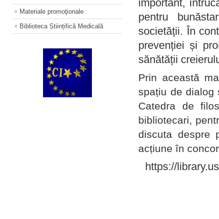
important, întruc
Materiale promoţionale
pentru bunăstar
Biblioteca Științifică Medicală
societății. În con
prevenției și pr
sănătății creierul
Prin această ma
spațiu de dialog 
Catedra de filo
bibliotecari, pent
discuta despre p
acțiune în concord
https://library.