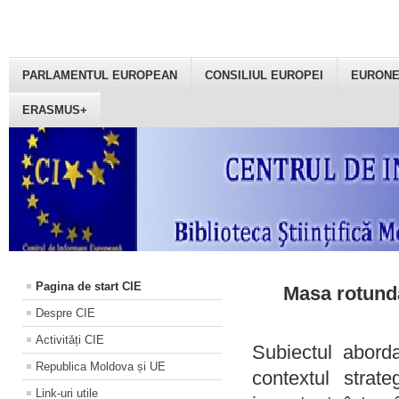
PARLAMENTUL EUROPEAN
CONSILIUL EUROPEI
EURON
ERASMUS+
Pagina de start CIE
Masa rotundă
Despre CIE
Activități CIE
Subiectul aborda
Republica Moldova și UE
contextul strat
Link-uri utile