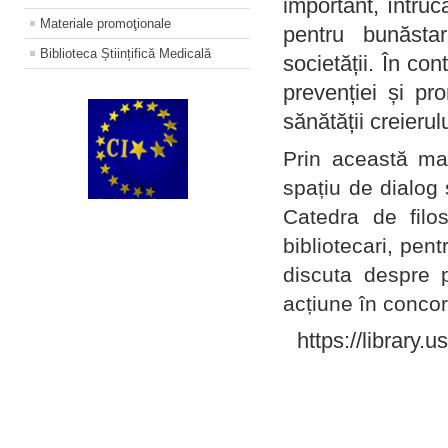
important, întruc
Materiale promoţionale
pentru bunăstar
Biblioteca Științifică Medicală
societății. În con
prevenției și pr
sănătății creierul
Prin această ma
spațiu de dialog 
Catedra de filo
bibliotecari, pent
discuta despre p
acțiune în concord
https://library.